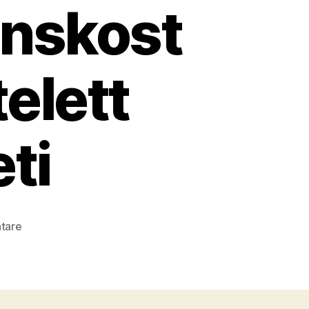
nskost
elett
ti
zu
tare
Kärntner
Kohlgemüse
Rezept
–
Hausmannskost