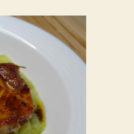
mit
Schweinskotelett
nach
Oma
Greti