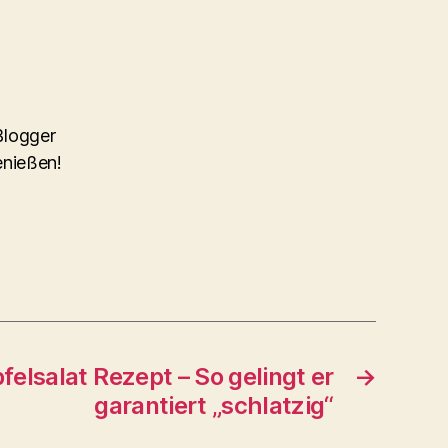
 Blogger
enießen!
felsalat Rezept – So gelingt er
→
garantiert „schlatzig“