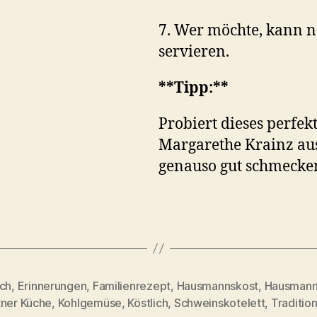
7. Wer möchte, kann n
servieren.
**Tipp:**
Probiert dieses perfek
Margarethe Krainz aus 
genauso gut schmecke
ach
,
Erinnerungen
,
Familienrezept
,
Hausmannskost
,
Hausmann
rter
tner Küche
,
Kohlgemüse
,
Köstlich
,
Schweinskotelett
,
Traditio