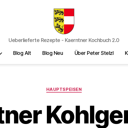
Kaerntner
Ueberlieferte Rezepte - Kaerntner Kochbuch 2.0
Kueche
online
Blog Alt
Blog Neu
Über Peter Stelzl
K
Kategorien
HAUPTSPEISEN
tner Kohlg