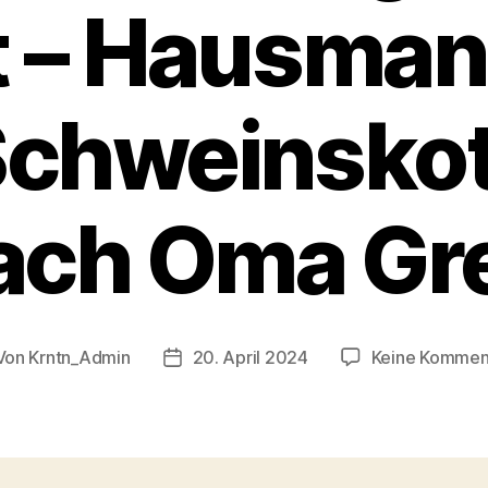
t – Hausman
Schweinskot
ach Oma Gre
Von
Krntn_Admin
20. April 2024
Keine Kommen
tragsautor
Veröffentlichungsdatum