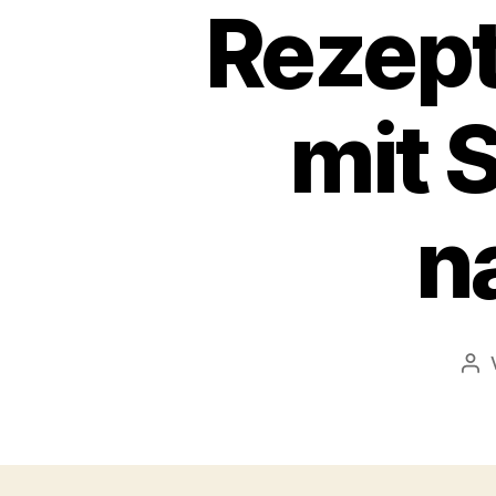
Rezep
mit 
n
Bei