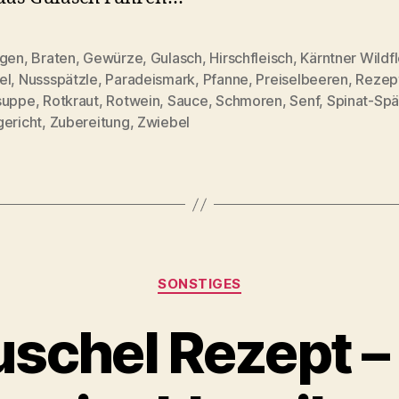
agen
,
Braten
,
Gewürze
,
Gulasch
,
Hirschfleisch
,
Kärntner Wildf
el
,
Nussspätzle
,
Paradeismark
,
Pfanne
,
Preiselbeeren
,
Rezep
rter
suppe
,
Rotkraut
,
Rotwein
,
Sauce
,
Schmoren
,
Senf
,
Spinat-Spä
gericht
,
Zubereitung
,
Zwiebel
Kategorien
SONSTIGES
schel Rezept –