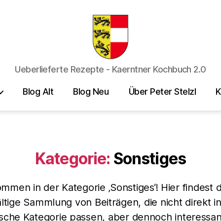
Kaerntner
Ueberlieferte Rezepte - Kaerntner Kochbuch 2.0
Kueche
online
Blog Alt
Blog Neu
Über Peter Stelzl
K
Kategorie:
Sonstiges
ommen in der Kategorie ‚Sonstiges‘! Hier findest 
ältige Sammlung von Beiträgen, die nicht direkt i
ische Kategorie passen, aber dennoch interessa