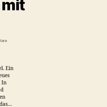
 mit
zu
tare
Kalbsbeuschel
Rezept
–
Kärntner
l. Ein
Innereienklassiker
eues
mit
Semmelknödel
 In
nd
ten
 das…