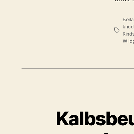
Beil
knöd
Schlagwö
Rind
Wild
Kalbsbeu