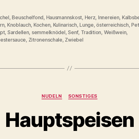
chel
,
Beuschelfond
,
Hausmannskost
,
Herz
,
Innereien
,
Kalbsb
rn
,
Knoblauch
,
Kochen
,
Kulinarisch
,
Lunge
,
österreichisch
,
Pet
rter
pt
,
Sardellen
,
semmelknödel
,
Senf
,
Tradition
,
Weißwein
,
estersauce
,
Zitronenschale
,
Zwiebel
Kategorien
NUDELN
SONSTIGES
Hauptspeisen