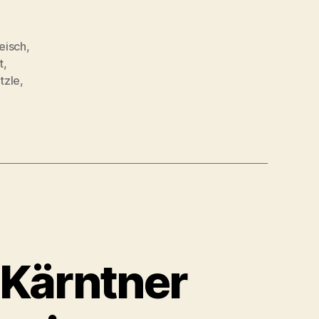
leisch
,
t
,
tzle
,
 Kärntner