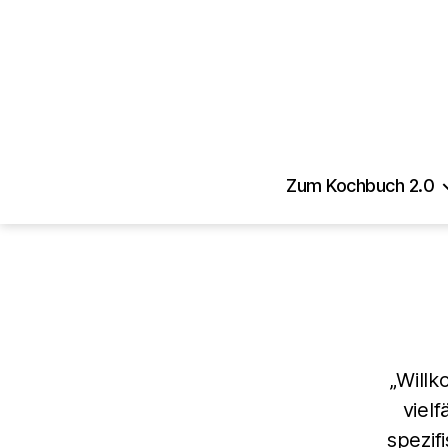
Zum Kochbuch 2.0
„Willk
vielf
spezif