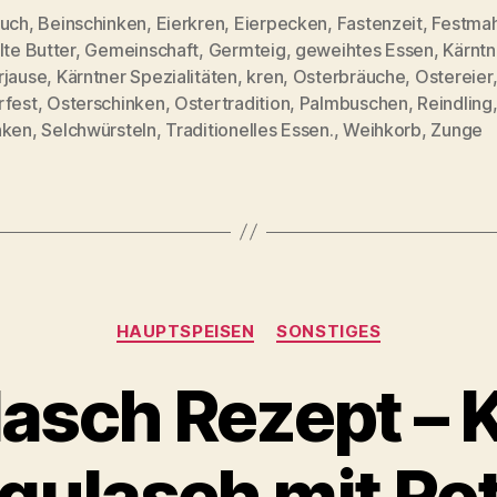
auch
,
Beinschinken
,
Eierkren
,
Eierpecken
,
Fastenzeit
,
Festmah
lte Butter
,
Gemeinschaft
,
Germteig
,
geweihtes Essen
,
Kärntn
rjause
,
Kärntner Spezialitäten
,
kren
,
Osterbräuche
,
Ostereier
rter
rfest
,
Osterschinken
,
Ostertradition
,
Palmbuschen
,
Reindling
nken
,
Selchwürsteln
,
Traditionelles Essen.
,
Weihkorb
,
Zunge
Kategorien
HAUPTSPEISEN
SONSTIGES
asch Rezept – 
gulasch mit Ro