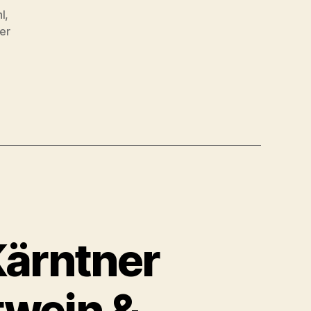
l
,
er
,
,
Kärntner
twein &