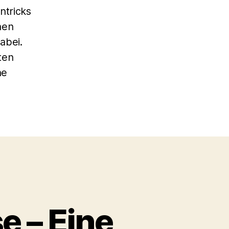
ntricks
hen
abei.
ten
ne
e – Eine