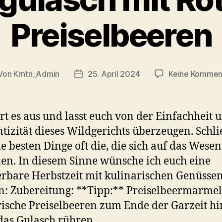
Preiselbeeren
Von
Krntn_Admin
25. April 2024
Keine Kommen
tragsautor
Veröffentlichungsdatum
rt es aus und lasst euch von der Einfachheit 
tizität dieses Wildgerichts überzeugen. Schli
ie besten Dinge oft die, die sich auf das Wesen
en. In diesem Sinne wünsche ich euch eine
bare Herbstzeit mit kulinarischen Genüssen
n: Zubereitung: **Tipp:** Preiselbeermarme
rische Preiselbeeren zum Ende der Garzeit hi
das Gulasch rühren…