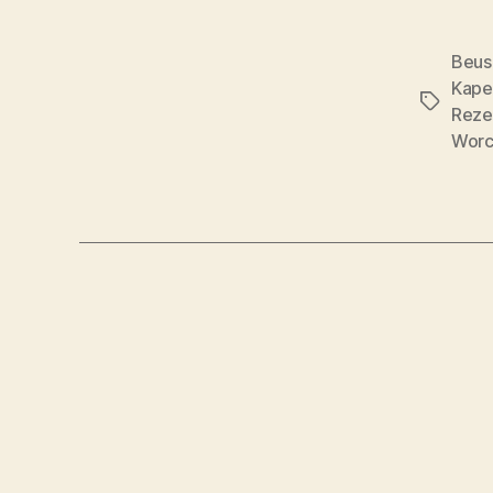
Beus
Kape
Schlagwö
Reze
Worc