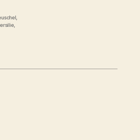
euschel
,
ersilie
,