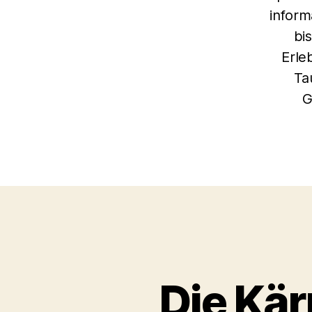
inform
bi
Erle
Ta
G
Die Kär