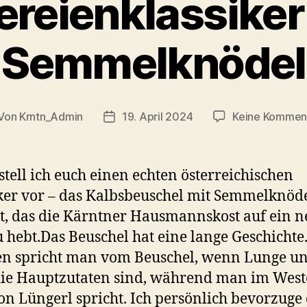
ereienklassiker
Semmelknödel
Von
Krntn_Admin
19. April 2024
Keine Kommen
itragsautor
Veröffentlichungsdatum
stell ich euch einen echten österreichischen
ker vor – das Kalbsbeuschel mit Semmelknöde
t, das die Kärntner Hausmannskost auf ein n
 hebt.Das Beuschel hat eine lange Geschichte.
en spricht man vom Beuschel, wenn Lunge u
ie Hauptzutaten sind, während man im Wes
on Lüngerl spricht. Ich persönlich bevorzuge