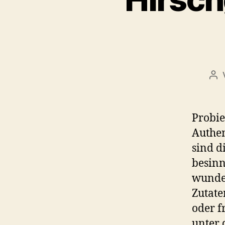
Bei
Probie
Authen
sind d
besinn
wunder
Zutate
oder f
unter 