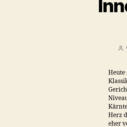
Inn
Be
Heute 
Klassi
Gerich
Niveau
Kärnt
Herz d
eher v