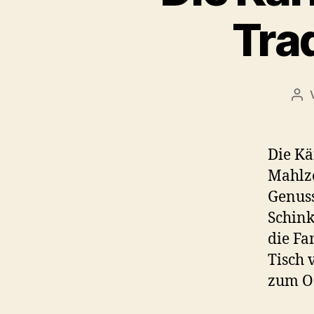
Tra
Bei
Die Kä
Mahlze
Genuss
Schink
die Fa
Tisch 
zum O