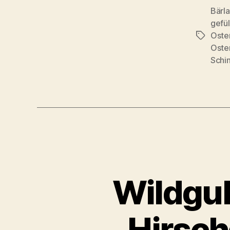
Bärl
gefül
Oste
Schlagwö
Oste
Schi
Wildgul
Hirsch