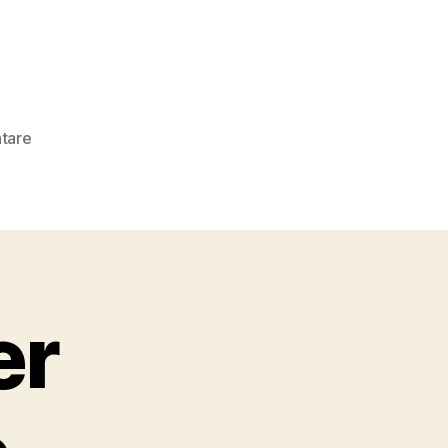
zu
tare
Rosentaler
Schmalzmuas
Rezept
er