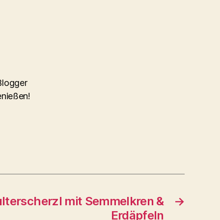
 Blogger
enießen!
lterscherzl mit Semmelkren &
→
Erdäpfeln