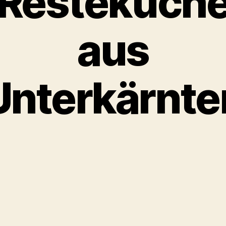
Resteküch
aus
Unterkärnte