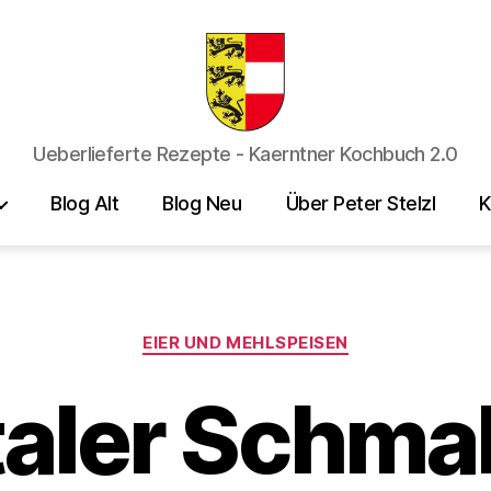
Kaerntner
Ueberlieferte Rezepte - Kaerntner Kochbuch 2.0
Kueche
online
Blog Alt
Blog Neu
Über Peter Stelzl
K
Kategorien
EIER UND MEHLSPEISEN
taler Schma