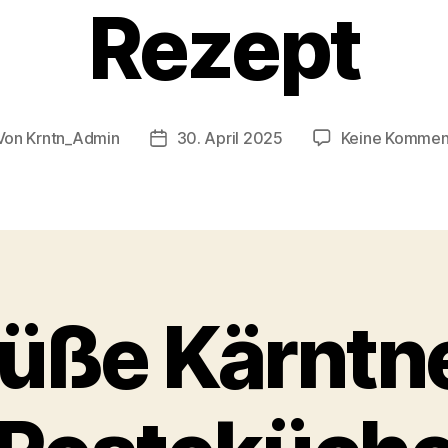
Rezept
Von
Krntn_Admin
30. April 2025
Keine Kommen
tragsautor
Veröffentlichungsdatum
üße Kärntn