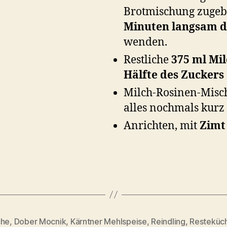
Brotmischung zugebe
Minuten langsam 
wenden.
Restliche
375 ml Mi
Hälfte des Zuckers
Milch-Rosinen-Misc
alles nochmals kurz 
Anrichten, mit
Zimt
che
,
Dober Mocnik
,
Kärntner Mehlspeise
,
Reindling
,
Resteküc