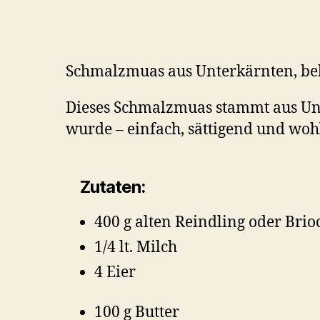
Schmalzmuas aus Unterkärnten, be
Dieses Schmalzmuas stammt aus Unte
wurde – einfach, sättigend und woh
Zutaten:
400 g alten Reindling oder Brio
1/4 lt. Milch
4 Eier
100 g Butter