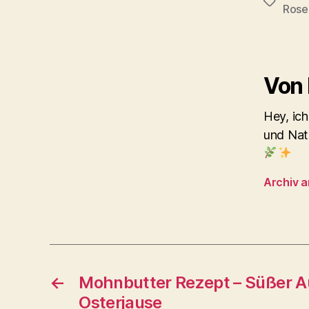
Schlagwö
Rose
Von
Hey, ich
und Nat
Archiv 
←
Mohnbutter Rezept – Süßer Au
Osterjause