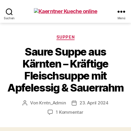
Kaerntner
Suchen
Menü
Kueche
online
Kategorien
SUPPEN
Saure Suppe aus
Kärnten – Kräftige
Fleischsuppe mit
Apfelessig & Sauerrahm
Von
Krntn_Admin
23. April 2024
Beitragsautor
Veröffentlichungsdatum
zu
1 Kommentar
Saure
Suppe