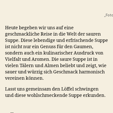
aus
Kärnten
–
„Fot
Kräftige
Fleischsuppe
Heute begeben wir uns auf eine
mit
Apfelessig
geschmackliche Reise in die Welt der sauren
&
Suppe. Diese lebendige und erfrischende Suppe
Sauerrahm
ist nicht nur ein Genuss für den Gaumen,
sondern auch ein kulinarischer Ausdruck von
Vielfalt und Aromen. Die saure Suppe ist in
vielen Tälern und Almen beliebt und zeigt, wie
sauer und würzig sich Geschmack harmonisch
vereinen können.
Lasst uns gemeinsam den Löffel schwingen
und diese wohlschmeckende Suppe erkunden.