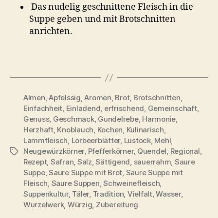
Das nudelig geschnittene Fleisch in die
Suppe geben und mit Brotschnitten
anrichten.
Almen
,
Apfelssig
,
Aromen
,
Brot
,
Brotschnitten
,
Einfachheit
,
Einladend
,
erfrischend
,
Gemeinschaft
,
Genuss
,
Geschmack
,
Gundelrebe
,
Harmonie
,
Herzhaft
,
Knoblauch
,
Kochen
,
Kulinarisch
,
Lammfleisch
,
Lorbeerblätter
,
Lustock
,
Mehl
,
Neugewürzkörner
,
Pfefferkörner
,
Quendel
,
Regional
,
Schlagwörter
Rezept
,
Safran
,
Salz
,
Sättigend
,
sauerrahm
,
Saure
Suppe
,
Saure Suppe mit Brot
,
Saure Suppe mit
Fleisch
,
Saure Suppen
,
Schweinefleisch
,
Suppenkultur
,
Täler
,
Tradition
,
Vielfalt
,
Wasser
,
Wurzelwerk
,
Würzig
,
Zubereitung