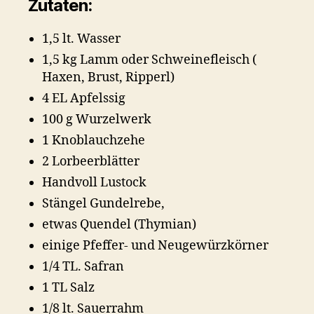
Zutaten:
1,5 lt. Wasser
1,5 kg Lamm oder Schweinefleisch (
Haxen, Brust, Ripperl)
4 EL Apfelssig
100 g Wurzelwerk
1 Knoblauchzehe
2 Lorbeerblätter
Handvoll Lustock
Stängel Gundelrebe,
etwas Quendel (Thymian)
einige Pfeffer- und Neugewürzkörner
1/4 TL. Safran
1 TL Salz
1/8 lt. Sauerrahm