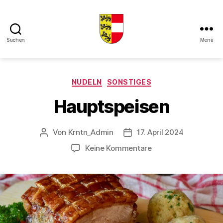
Suchen
Menü
Kaerntner
Kueche
online
Kategorien
NUDELN
SONSTIGES
Hauptspeisen
Von
Krntn_Admin
17. April 2024
Beitragsautor
Veröffentlichungsdatum
zu
Keine Kommentare
Hauptspeisen