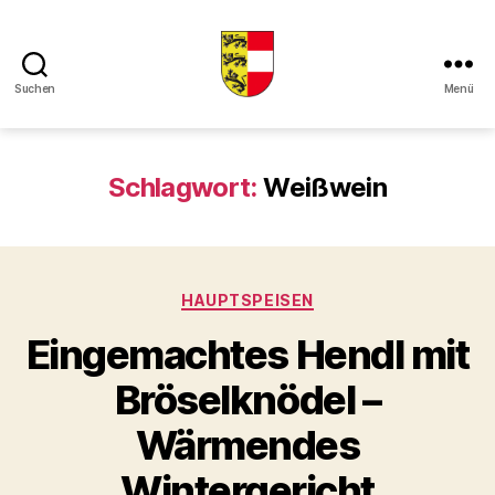
Suchen
Menü
Kaerntner
Kueche
online
Schlagwort:
Weißwein
Kategorien
HAUPTSPEISEN
Eingemachtes Hendl mit
Bröselknödel –
Wärmendes
Wintergericht