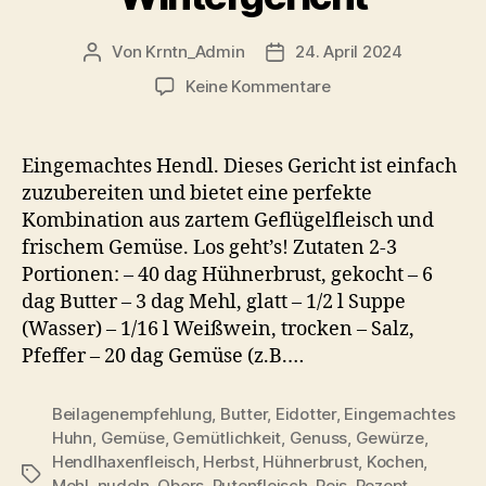
Von
Krntn_Admin
24. April 2024
Beitragsautor
Veröffentlichungsdatum
zu
Keine Kommentare
Eingemachtes
Hendl
mit
Eingemachtes Hendl. Dieses Gericht ist einfach
Bröselknödel
zuzubereiten und bietet eine perfekte
–
Kombination aus zartem Geflügelfleisch und
Wärmendes
frischem Gemüse. Los geht’s! Zutaten 2-3
Wintergericht
Portionen: – 40 dag Hühnerbrust, gekocht – 6
dag Butter – 3 dag Mehl, glatt – 1/2 l Suppe
(Wasser) – 1/16 l Weißwein, trocken – Salz,
Pfeffer – 20 dag Gemüse (z.B.…
Beilagenempfehlung
,
Butter
,
Eidotter
,
Eingemachtes
Huhn
,
Gemüse
,
Gemütlichkeit
,
Genuss
,
Gewürze
,
Hendlhaxenfleisch
,
Herbst
,
Hühnerbrust
,
Kochen
,
Schlagwörter
Mehl
,
nudeln
,
Obers
,
Putenfleisch
,
Reis
,
Rezept
,