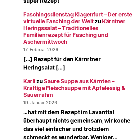
super Rezept
Faschingsdienstag Klagenfurt – Der erste
virtuelle Fasching der Welt
zu
Kärntner
Heringssalat – Traditionelles
Familienrezept für Fasching und
Aschermittwoch
17. Februar 2026
[…] Rezept für den Kärnrtner
Heringsalat […]
Karli
zu
Saure Suppe aus Kärnten –
Kräftige Fleischsuppe mit Apfelessig &
Sauerrahm
19. Januar 2026
...hat mit dem Rezept im Lavanttal
überhaupt nichts gemeinsam, wir koche
das viel einfacher und trotzdem
schmeckt es wunderbar. Weniger…