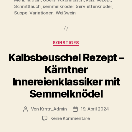
Schnittlauch
,
semmelknödel
,
Serviettenknödel
,
Suppe
,
Variationen
,
Weißwein
Kategorien
SONSTIGES
Kalbsbeuschel Rezept –
Kärntner
Innereienklassiker mit
Semmelknödel
Von
Krntn_Admin
19. April 2024
Beitragsautor
Veröffentlichungsdatum
zu
Keine Kommentare
Kalbsbeuschel
Rezept