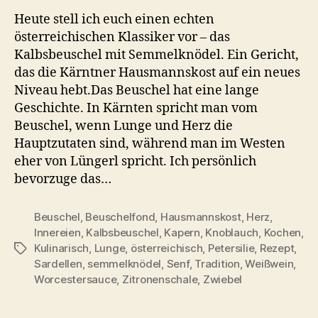
–
Heute stell ich euch einen echten
Kärntner
österreichischen Klassiker vor – das
Innereienklassiker
Kalbsbeuschel mit Semmelknödel. Ein Gericht,
mit
das die Kärntner Hausmannskost auf ein neues
Semmelknödel
Niveau hebt.Das Beuschel hat eine lange
Geschichte. In Kärnten spricht man vom
Beuschel, wenn Lunge und Herz die
Hauptzutaten sind, während man im Westen
eher von Lüngerl spricht. Ich persönlich
bevorzuge das…
Beuschel
,
Beuschelfond
,
Hausmannskost
,
Herz
,
Innereien
,
Kalbsbeuschel
,
Kapern
,
Knoblauch
,
Kochen
,
Kulinarisch
,
Lunge
,
österreichisch
,
Petersilie
,
Rezept
,
Schlagwörter
Sardellen
,
semmelknödel
,
Senf
,
Tradition
,
Weißwein
,
Worcestersauce
,
Zitronenschale
,
Zwiebel