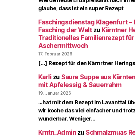
Werde heute Erdäpfelsalat nach Ihre
glaube, dass ist ein super Rezept
Faschingsdienstag Klagenfurt – D
Fasching der Welt
zu
Kärntner He
Traditionelles Familienrezept fü
Aschermittwoch
17. Februar 2026
[…] Rezept für den Kärnrtner Herings
Karli
zu
Saure Suppe aus Kärnten
mit Apfelessig & Sauerrahm
19. Januar 2026
...hat mit dem Rezept im Lavanttal 
wir koche das viel einfacher und tr
wunderbar. Weniger…
Krntn_Admin
zu
Schmalzmuas Rez