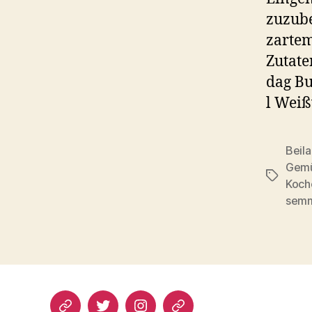
zuzube
zartem
Zutate
dag Bu
l Weiß
Beil
Gemü
Schlagwö
Koch
semm