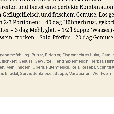
reiten und bietet eine perfekte Kombination
 Geflügelfleisch und frischem Gemüse. Los ge
n 2-3 Portionen: – 40 dag Hühnerbrust, gekoch
tter – 3 dag Mehl, glatt – 1/2 l Suppe (Wasser) 
wein, trocken – Salz, Pfeffer – 20 dag Gemüse
agenempfehlung
,
Butter
,
Eidotter
,
Eingemachtes Huhn
,
Gemü
tlichkeit
,
Genuss
,
Gewürze
,
Hendlhaxenfleisch
,
Herbst
,
Hühn
rter
en
,
Mehl
,
nudeln
,
Obers
,
Putenfleisch
,
Reis
,
Rezept
,
Schnittl
elknödel
,
Serviettenknödel
,
Suppe
,
Variationen
,
Weißwein