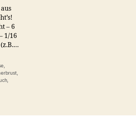
Bröselknödel
 aus
–
ht’s!
Wärmendes
Wintergericht
t – 6
– 1/16
 (z.B.…
se
,
erbrust
,
auch
,