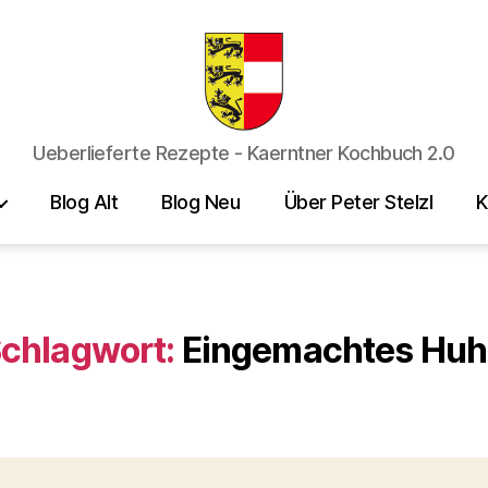
Kaerntner
Ueberlieferte Rezepte - Kaerntner Kochbuch 2.0
Kueche
online
Blog Alt
Blog Neu
Über Peter Stelzl
K
chlagwort:
Eingemachtes Hu