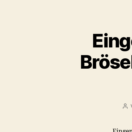
Eing
Bröse
Bei
Eingem