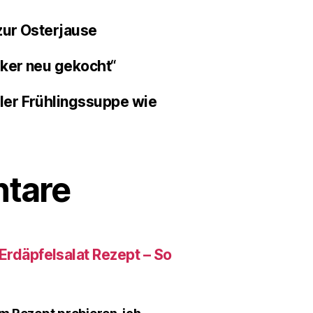
zur Osterjause
iker neu gekocht“
ler Frühlingssuppe wie
tare
Erdäpfelsalat Rezept – So