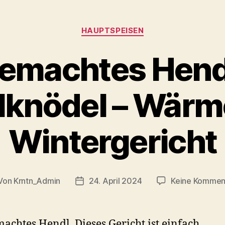
Kategorien
HAUPTSPEISEN
emachtes Hend
lknödel – Wär
Wintergericht
Von
Krntn_Admin
24. April 2024
Keine Kommen
tragsautor
Veröffentlichungsdatum
achtes Hendl. Dieses Gericht ist einfach