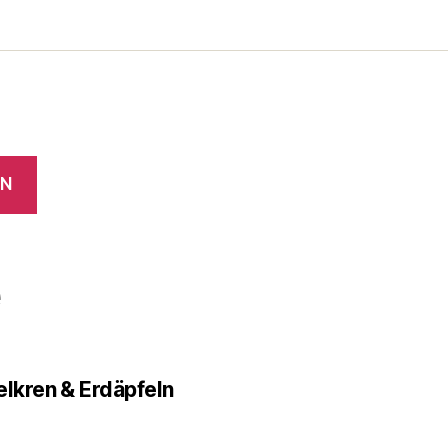
EN
e
lkren & Erdäpfeln