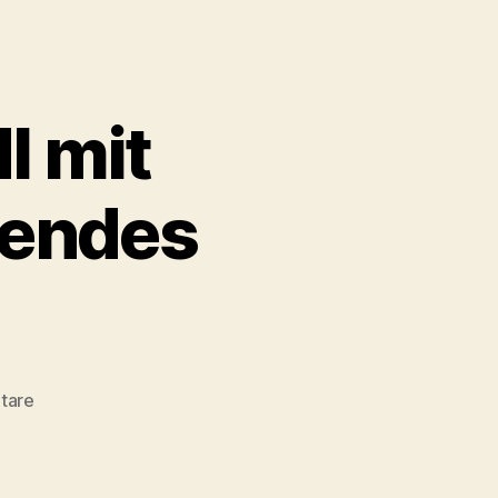
l mit
mendes
zu
tare
Eingemachtes
Hendl
mit