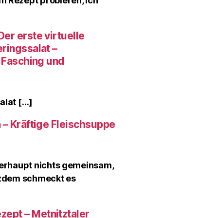
m Rezept probieren, ich
er erste virtuelle
ringssalat –
r Fasching und
alat […]
 – Kräftige Fleischsuppe
überhaupt nichts gemeinsam,
otzdem schmeckt es
ept – Metnitztaler