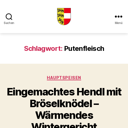
Suchen
Menü
Kaerntner
Kueche
online
Schlagwort:
Putenfleisch
Kategorien
HAUPTSPEISEN
Eingemachtes Hendl mit
Bröselknödel –
Wärmendes
Wintergericht