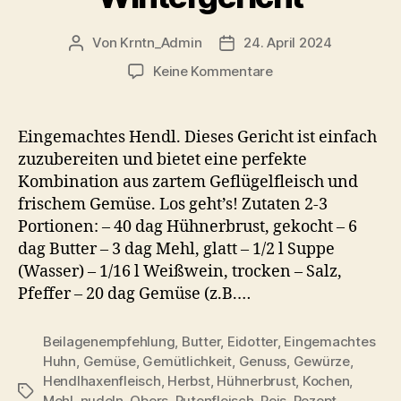
Von
Krntn_Admin
24. April 2024
Beitragsautor
Veröffentlichungsdatum
zu
Keine Kommentare
Eingemachtes
Hendl
mit
Eingemachtes Hendl. Dieses Gericht ist einfach
Bröselknödel
zuzubereiten und bietet eine perfekte
–
Kombination aus zartem Geflügelfleisch und
Wärmendes
frischem Gemüse. Los geht’s! Zutaten 2-3
Wintergericht
Portionen: – 40 dag Hühnerbrust, gekocht – 6
dag Butter – 3 dag Mehl, glatt – 1/2 l Suppe
(Wasser) – 1/16 l Weißwein, trocken – Salz,
Pfeffer – 20 dag Gemüse (z.B.…
Beilagenempfehlung
,
Butter
,
Eidotter
,
Eingemachtes
Huhn
,
Gemüse
,
Gemütlichkeit
,
Genuss
,
Gewürze
,
Hendlhaxenfleisch
,
Herbst
,
Hühnerbrust
,
Kochen
,
Schlagwörter
Mehl
,
nudeln
,
Obers
,
Putenfleisch
,
Reis
,
Rezept
,