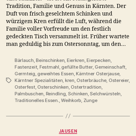
Eine
Tradition, Familie und Genuss in Kärnten. Der
Tradition
Duft von frisch geselchtem Schinken und
voller
würzigem Kren erfüllt die Luft, während die
Genuss
Familie voller Vorfreude um den festlich
gedeckten Tisch versammelt ist. Früher wartete
man geduldig bis zum Ostersonntag, um den…
Bärlauch
,
Beinschinken
,
Eierkren
,
Eierpecken
,
Fastenzeit
,
Festmahl
,
gefüllte Butter
,
Gemeinschaft
,
Germteig
,
geweihtes Essen
,
Kärntner Osterjause
,
Kärntner Spezialitäten
,
kren
,
Osterbräuche
,
Ostereier
,
Schlagwörter
Osterfest
,
Osterschinken
,
Ostertradition
,
Palmbuschen
,
Reindling
,
Schinken
,
Selchwürsteln
,
Traditionelles Essen.
,
Weihkorb
,
Zunge
Kategorien
JAUSEN