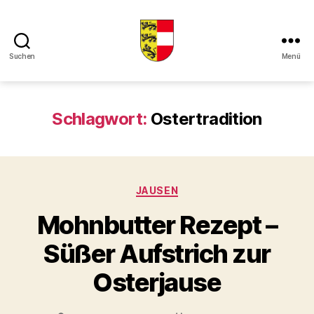
Suchen
Menü
Kaerntner
Kueche
online
Schlagwort:
Ostertradition
Kategorien
JAUSEN
Mohnbutter Rezept –
Süßer Aufstrich zur
Osterjause