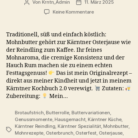
Von
Krntn_Admin
11. März 2025
Beitragsautor
Veröffentlichungsdatum
zu
Keine Kommentare
Mohnbutter
Rezept
–
Traditionell, süß und einfach köstlich:
Süßer
Mohnbutter gehört zur Kärntner Osterjause wie
Aufstrich
der Reindling zum Kaffee. Ihr feines
zur
Mohnaroma, die cremige Konsistenz und der
Osterjause
Hauch Rum machen sie zu einem echten
Festtagsgenuss!
Das ist mein Originalrezept –
direkt aus meiner Kindheit und jetzt in meinem
Kärntner Kochbuch 2.0 verewigt.
Zutaten:
Zubereitung:
Mein…
Brotaufstrich
,
Butterrolle
,
Buttervariationen
,
Genussmomente
,
Hausgemacht
,
Kärntner Küche
,
Kärntner Reindling
,
Kärntner Spezialität
,
Mohnbutter
,
Schlagwörter
Mohnrezepte
,
Osterbrunch
,
Osterfest
,
Osterjause
,