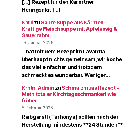
[…] Rezept für den Kärnrtner
Heringsalat […]
Karli
zu
Saure Suppe aus Kärnten –
Kräftige Fleischsuppe mit Apfelessig &
Sauerrahm
19. Januar 2026
...hat mit dem Rezept im Lavanttal
überhaupt nichts gemeinsam, wir koche
das viel einfacher und trotzdem
schmeckt es wunderbar. Weniger…
Krntn_Admin
zu
Schmalzmuas Rezept –
Metnitztaler Kirchtagsschmankerl wie
früher
5. Februar 2025
Reibgerstl (Tarhonya) sollten nach der
Herstellung mindestens **24 Stunden**