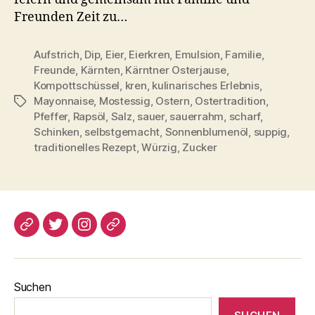
Freunden Zeit zu…
Aufstrich
,
Dip
,
Eier
,
Eierkren
,
Emulsion
,
Familie
,
Freunde
,
Kärnten
,
Kärntner Osterjause
,
Kompottschüssel
,
kren
,
kulinarisches Erlebnis
,
Mayonnaise
,
Mostessig
,
Ostern
,
Ostertradition
,
Schlagwörter
Pfeffer
,
Rapsöl
,
Salz
,
sauer
,
sauerrahm
,
scharf
,
Schinken
,
selbstgemacht
,
Sonnenblumenöl
,
suppig
,
traditionelles Rezept
,
Würzig
,
Zucker
blogspot
Twitter
Instagram
Pinterest
Suchen