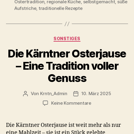
Ostertradition
,
regionale Küche
,
selbstgemacht
,
süße
Aufstriche
,
traditionelle Rezepte
Kategorien
SONSTIGES
Die Kärntner Osterjause
– Eine Tradition voller
Genuss
Von
Krntn_Admin
10. März 2025
Beitragsautor
Veröffentlichungsdatum
zu
Keine Kommentare
Die
Kärntner
Osterjause
Die Kärntner Osterjause ist weit mehr als nur
–
eine Mahlzeit – sie ist ein Stück gelebte