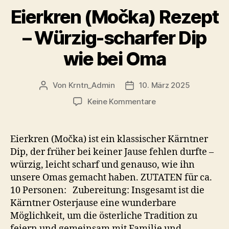
Eierkren (Močka) Rezept
– Würzig-scharfer Dip
wie bei Oma
Von
Krntn_Admin
10. März 2025
Beitragsautor
Veröffentlichungsdatum
zu
Keine Kommentare
Eierkren
(Močka)
Rezept
Eierkren (Močka) ist ein klassischer Kärntner
–
Dip, der früher bei keiner Jause fehlen durfte –
Würzig-
würzig, leicht scharf und genauso, wie ihn
scharfer
unsere Omas gemacht haben. ZUTATEN für ca.
Dip
10 Personen: Zubereitung: Insgesamt ist die
wie
Kärntner Osterjause eine wunderbare
bei
Oma
Möglichkeit, um die österliche Tradition zu
feiern und gemeinsam mit Familie und