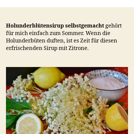
selbstgemacht
–
Erfrischender
Sirup
Holunderblütensirup selbstgemacht
gehört
mit
für mich einfach zum Sommer. Wenn die
Zitrone
Holunderbüten duften, ist es Zeit für diesen
erfrischenden Sirup mit Zitrone.