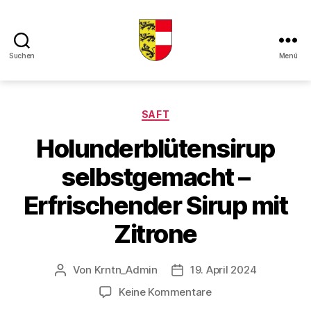
Suchen
Menü
Kaerntner
Kueche
online
Kategorien
SAFT
Holunderblütensirup
selbstgemacht –
Erfrischender Sirup mit
Zitrone
Von
Krntn_Admin
19. April 2024
Beitragsautor
Veröffentlichungsdatum
zu
Keine Kommentare
Holunderblütensiru