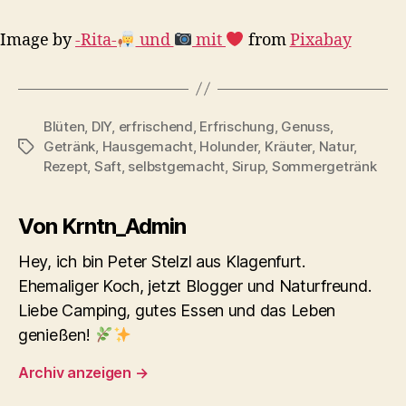
Image by
-Rita-
und
mit
from
Pixabay
Blüten
,
DIY
,
erfrischend
,
Erfrischung
,
Genuss
,
Getränk
,
Hausgemacht
,
Holunder
,
Kräuter
,
Natur
,
Schlagwörter
Rezept
,
Saft
,
selbstgemacht
,
Sirup
,
Sommergetränk
Von Krntn_Admin
Hey, ich bin Peter Stelzl aus Klagenfurt.
Ehemaliger Koch, jetzt Blogger und Naturfreund.
Liebe Camping, gutes Essen und das Leben
genießen!
Archiv anzeigen
→