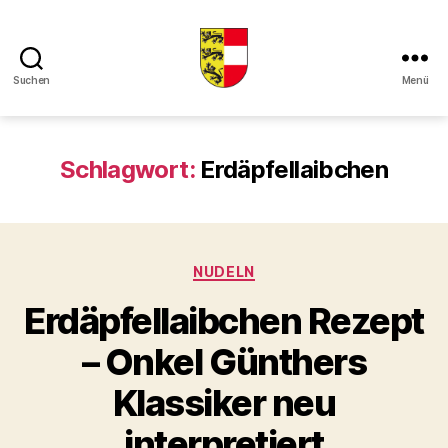
Suchen
Menü
Kaerntner
Kueche
online
Schlagwort:
Erdäpfellaibchen
Kategorien
NUDELN
Erdäpfellaibchen Rezept
– Onkel Günthers
Klassiker neu
interpretiert