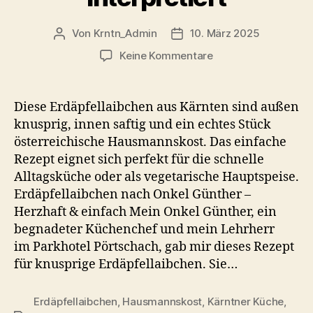
Von
Krntn_Admin
10. März 2025
Beitragsautor
Veröffentlichungsdatum
zu
Keine Kommentare
Erdäpfellaibchen
Rezept
–
Diese Erdäpfellaibchen aus Kärnten sind außen
Onkel
knusprig, innen saftig und ein echtes Stück
Günthers
österreichische Hausmannskost. Das einfache
Klassiker
Rezept eignet sich perfekt für die schnelle
neu
Alltagsküche oder als vegetarische Hauptspeise.
interpretiert
Erdäpfellaibchen nach Onkel Günther –
Herzhaft & einfach Mein Onkel Günther, ein
begnadeter Küchenchef und mein Lehrherr
im Parkhotel Pörtschach, gab mir dieses Rezept
für knusprige Erdäpfellaibchen. Sie…
Erdäpfellaibchen
,
Hausmannskost
,
Kärntner Küche
,