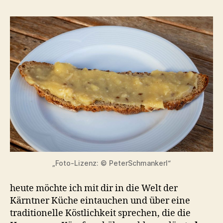
–
Kärntner
Klassiker
für
die
perfekte
Brettljause
„Foto-Lizenz: © PeterSchmankerl“
heute möchte ich mit dir in die Welt der
Kärntner Küche eintauchen und über eine
traditionelle Köstlichkeit sprechen, die die