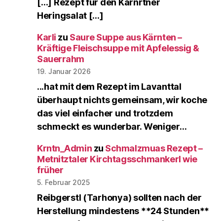
[…] Rezept für den Kärnrtner
Heringsalat […]
Karli
zu
Saure Suppe aus Kärnten –
Kräftige Fleischsuppe mit Apfelessig &
Sauerrahm
19. Januar 2026
...hat mit dem Rezept im Lavanttal
überhaupt nichts gemeinsam, wir koche
das viel einfacher und trotzdem
schmeckt es wunderbar. Weniger…
Krntn_Admin
zu
Schmalzmuas Rezept –
Metnitztaler Kirchtagsschmankerl wie
früher
5. Februar 2025
Reibgerstl (Tarhonya) sollten nach der
Herstellung mindestens **24 Stunden**