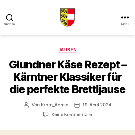
Suchen
Menü
Kaerntner
Kueche
online
Kategorien
JAUSEN
Glundner Käse Rezept –
Kärntner Klassiker für
die perfekte Brettljause
Von
Krntn_Admin
19. April 2024
Beitragsautor
Veröffentlichungsdatum
zu
Keine Kommentare
Glundner
Käse
Rezept