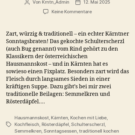
Von
Krntn_Admin
12. Mai 2025
Beitragsautor
Veröffentlichungsdatum
zu
Keine Kommentare
Gekochtes
Schulterscherzl
mit
Zart, würzig & traditionell – ein echter Kärntner
Semmelkren
Sonntagsbraten! Das gekochte Schulterscherzl
&
(auch Bug genannt) vom Rind gehört zu den
Erdäpfeln
Klassikern der österreichischen
Hausmannskost – und in Kärnten hat es
sowieso einen Fixplatz. Besonders zart wird das
Fleisch durch langsames Sieden in einer
kräftigen Suppe. Dazu gibt’s bei mir zwei
traditionelle Beilagen: Semmelkren und
Rösterdäpfel.…
Hausmannskost
,
Kärnten
,
Kochen mit Liebe
,
Kochfleisch
,
Rösterdäpfel
,
Schulterscherzl
,
Schlagwörter
Semmelkren
,
Sonntagsessen
,
traditionell kochen