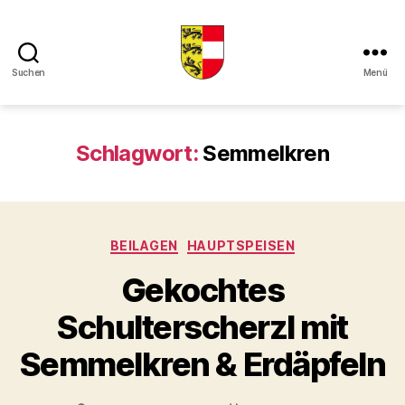
Suchen
Menü
Kaerntner
Kueche
online
Schlagwort:
Semmelkren
Kategorien
BEILAGEN
HAUPTSPEISEN
Gekochtes
Schulterscherzl mit
Semmelkren & Erdäpfeln