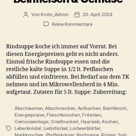
Von
Krntn_Admin
20. April 2024
Beitragsautor
Veröffentlichungsdatum
zu
Keine Kommentare
Rindsuppe
selbstgemacht
–
Rindsuppe koche ich immer auf Vorrat. Bei
Klassisches
diesen Energiepreisen geht es nicht anders.
Rezept
Einmal frische Rindsuppe essen und die
mit
restliche kalte Suppe in 1/2 lt. Petflaschen
Beinfleisch
abfüllen und einfrieren. Bei Bedarf aus dem TK
&
nehmen und im Mikrowellenherd in 4 Min.
Gemüse
aufgetaut. Zutaten für 5 lt. Suppe: Zubereitung:
Abschäumen
,
Abschmecken
,
Aufkochen
,
Beinfleisch
,
Energiepreise
,
Fleischknochen
,
Fritatten
,
Gemüseeinlage
,
Grießnockerl
,
Haarsieb
,
Kochen
,
Leberknödel
,
Liebstöckel
,
Lorbeerblätter
,
Schlagwörter
Markknochen
,
Pfefferkörner
,
Rindsuppe
,
Rösten
,
Salz
,