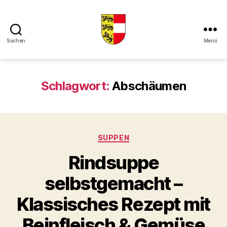
Suchen
Menü
Kaerntner
Kueche
online
Schlagwort:
Abschäumen
Kategorien
SUPPEN
Rindsuppe
selbstgemacht –
Klassisches Rezept mit
Beinfleisch & Gemüse