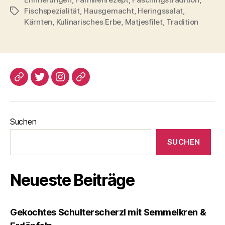
Fischspezialität
,
Hausgemacht
,
Heringssalat
,
Schlagwörter
Kärnten
,
Kulinarisches Erbe
,
Matjesfilet
,
Tradition
blogspot
Twitter
Instagram
Pinterest
Suchen
SUCHEN
Neueste Beiträge
Gekochtes Schulterscherzl mit Semmelkren &