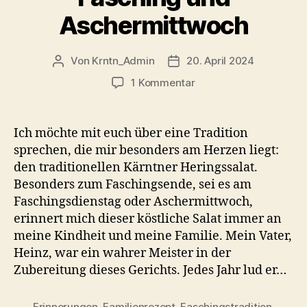
Aschermittwoch
Von
Krntn_Admin
20. April 2024
Beitragsautor
Veröffentlichungsdatum
zu
1 Kommentar
Kärntner
Heringssalat
–
Ich möchte mit euch über eine Tradition
Traditionelles
sprechen, die mir besonders am Herzen liegt:
Familienrezept
den traditionellen Kärntner Heringssalat.
für
Besonders zum Faschingsende, sei es am
Fasching
Faschingsdienstag oder Aschermittwoch,
und
erinnert mich dieser köstliche Salat immer an
Aschermittwoch
meine Kindheit und meine Familie. Mein Vater,
Heinz, war ein wahrer Meister in der
Zubereitung dieses Gerichts. Jedes Jahr lud er…
Erinnerungen
,
Familienrezept
,
Faschingstradition
,