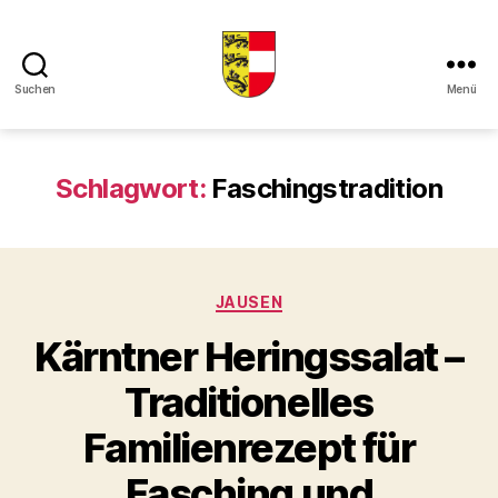
Suchen
Menü
Kaerntner
Kueche
online
Schlagwort:
Faschingstradition
Kategorien
JAUSEN
Kärntner Heringssalat –
Traditionelles
Familienrezept für
Fasching und