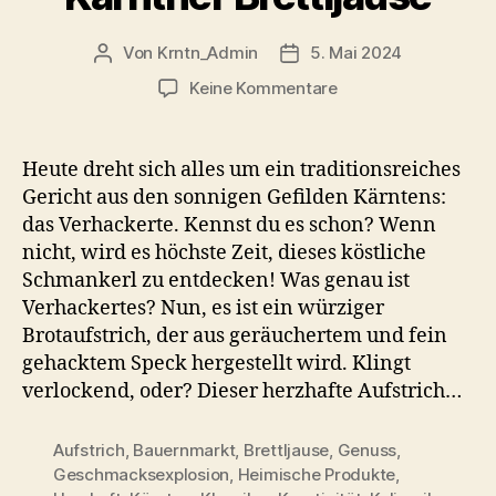
Von
Krntn_Admin
5. Mai 2024
Beitragsautor
Veröffentlichungsdatum
zu
Keine Kommentare
Verhackertes
Rezept
–
Heute dreht sich alles um ein traditionsreiches
Herzhafter
Gericht aus den sonnigen Gefilden Kärntens:
Speckaufstrich
das Verhackerte. Kennst du es schon? Wenn
zur
nicht, wird es höchste Zeit, dieses köstliche
Kärntner
Schmankerl zu entdecken! Was genau ist
Brettljause
Verhackertes? Nun, es ist ein würziger
Brotaufstrich, der aus geräuchertem und fein
gehacktem Speck hergestellt wird. Klingt
verlockend, oder? Dieser herzhafte Aufstrich…
Aufstrich
,
Bauernmarkt
,
Brettljause
,
Genuss
,
Geschmacksexplosion
,
Heimische Produkte
,