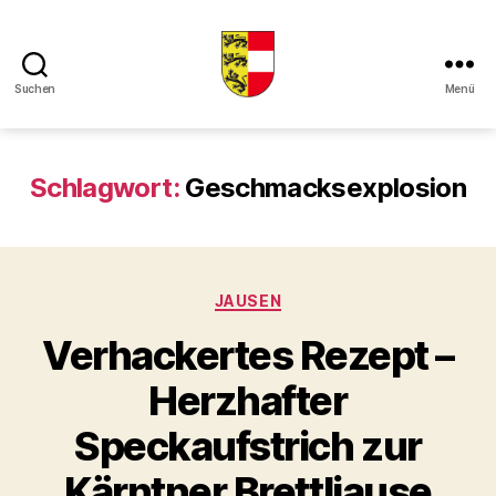
Suchen
Menü
Kaerntner
Kueche
online
Schlagwort:
Geschmacksexplosion
Kategorien
JAUSEN
Verhackertes Rezept –
Herzhafter
Speckaufstrich zur
Kärntner Brettljause