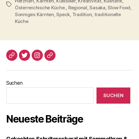
Herzhaft
,
Kärnten
,
Klassiker
,
Kreativität
,
Kulinarik
,
Schlagwörter
Österreichische Küche.
,
Regional
,
Sasaka
,
Slow Food
,
Sonniges Kärnten
,
Speck
,
Tradition
,
traditionelle
Küche
blogspot
Twitter
Instagram
Pinterest
Suchen
SUCHEN
Neueste Beiträge
Gekochtes Schulterscherzl mit Semmelkren &