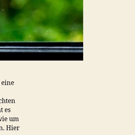
 eine
chten
t es
wie um
n. Hier