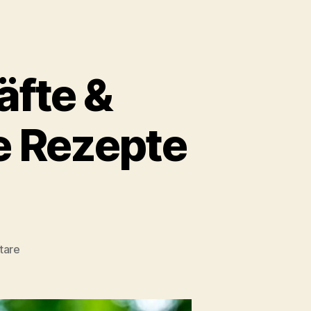
äfte &
e Rezepte
zu
tare
Blüten-
und
Beerensäfte