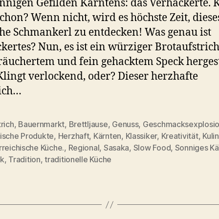
nnigen Gefilden Kärntens: das Verhackerte. 
schon? Wenn nicht, wird es höchste Zeit, diese
che Schmankerl zu entdecken! Was genau ist
kertes? Nun, es ist ein würziger Brotaufstrich
räuchertem und fein gehacktem Speck hergest
Klingt verlockend, oder? Dieser herzhafte
ich…
rich
,
Bauernmarkt
,
Brettljause
,
Genuss
,
Geschmacksexplosi
ische Produkte
,
Herzhaft
,
Kärnten
,
Klassiker
,
Kreativität
,
Kulin
rter
rreichische Küche.
,
Regional
,
Sasaka
,
Slow Food
,
Sonniges Kä
k
,
Tradition
,
traditionelle Küche