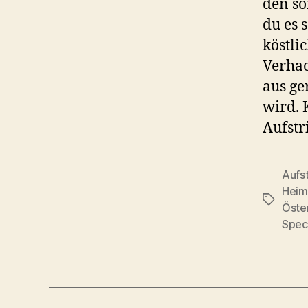
den so
du es 
köstli
Verhac
aus ge
wird. 
Aufstr
Aufst
Heim
Schlagwö
Öste
Spec