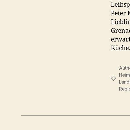
Leibs
Peter 
Liebli
Grenad
erwart
Küch
Auth
Heim
Schlagwö
Land
Regi