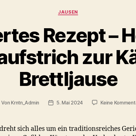
Kategorien
JAUSEN
rtes Rezept – H
ufstrich zur K
Brettljause
Von
Krntn_Admin
5. Mai 2024
Keine Komment
eitragsautor
Veröffentlichungsdatum
dreht sich alles um ein traditionsreiches Geri