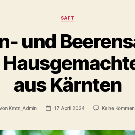
Kategorien
SAFT
n- und Beerens
– Hausgemacht
aus Kärnten
Von
Krntn_Admin
17. April 2024
Keine Kommen
itragsautor
Veröffentlichungsdatum