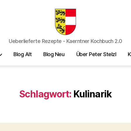
Kaerntner
Ueberlieferte Rezepte - Kaerntner Kochbuch 2.0
Kueche
online
Blog Alt
Blog Neu
Über Peter Stelzl
K
Schlagwort:
Kulinarik