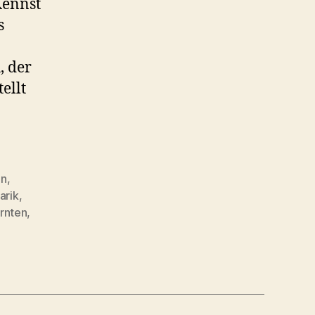
Kennst
Speckaufstrich
s
zur
Kärntner
Brettljause
, der
ellt
on
,
arik
,
rnten
,