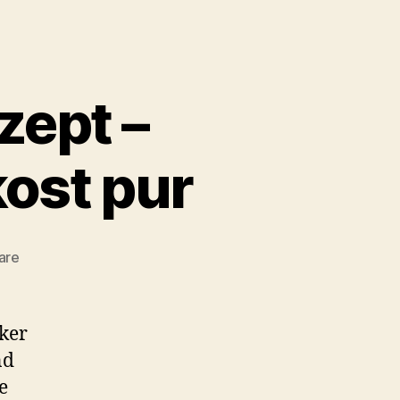
zept –
ost pur
zu
are
Grenadiermarsch
Rezept
–
iker
Kärntner
nd
Hausmannskost
e
pur