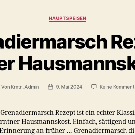
Kategorien
HAUPTSPEISEN
diermarsch Re
er Hausmannsk
Von
Krntn_Admin
9. Mai 2024
Keine Komment
eitragsautor
Veröffentlichungsdatum
 Grenadiermarsch Rezept ist ein echter Klass
rntner Hausmannskost. Einfach, sättigend u
 Erinnerung an früher … Grenadiermarsch di