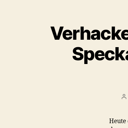
Verhacke
Specka
B
Heute 