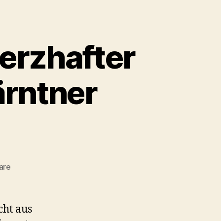
erzhafter
ärntner
zu
are
Verhackertes
Rezept
–
cht aus
Herzhafter