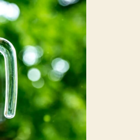
&
Kräuter
–
Hausgemachte
Rezepte
aus
Kärnten