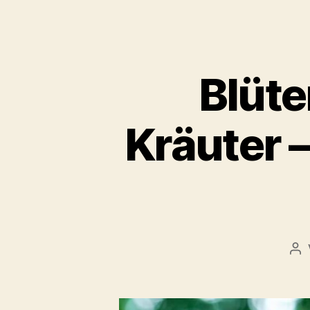
Blüte
Kräuter 
Be