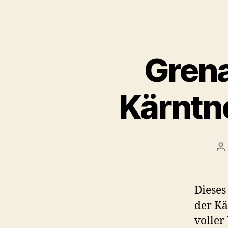
Grena
Kärntn
B
Dieses
der Kä
voller