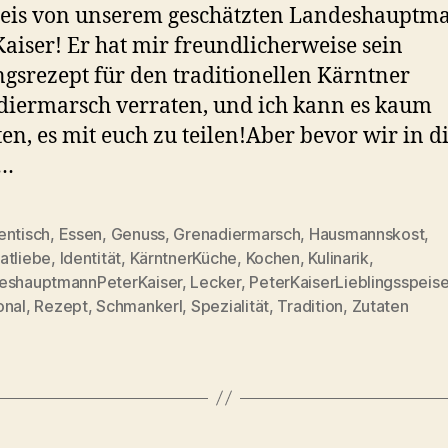
peis von unserem geschätzten Landeshauptm
Kaiser! Er hat mir freundlicherweise sein
ngsrezept für den traditionellen Kärntner
iermarsch verraten, und ich kann es kaum
en, es mit euch zu teilen!Aber bevor wir in d
e…
entisch
,
Essen
,
Genuss
,
Grenadiermarsch
,
Hausmannskost
,
atliebe
,
Identität
,
KärntnerKüche
,
Kochen
,
Kulinarik
,
rter
eshauptmannPeterKaiser
,
Lecker
,
PeterKaiserLieblingsspeis
onal
,
Rezept
,
Schmankerl
,
Spezialität
,
Tradition
,
Zutaten