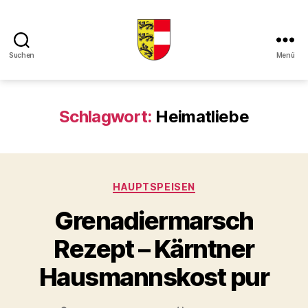
Suchen
Menü
Kaerntner
Kueche
online
Schlagwort:
Heimatliebe
Kategorien
HAUPTSPEISEN
Grenadiermarsch
Rezept – Kärntner
Hausmannskost pur