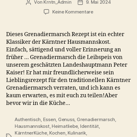
Von
Krntn_Admin
9. Mai 2024
Beitragsautor
Veröffentlichungsdatum
zu
Keine Kommentare
Grenadiermarsch
Rezept
–
Dieses Grenadiermarsch Rezept ist ein echter
Kärntner
Klassiker der Kärntner Hausmannskost.
Hausmannskost
Einfach, sättigend und voller Erinnerung an
pur
früher … Grenadiermarsch die Leibspeis von
unserem geschätzten Landeshauptmann Peter
Kaiser! Er hat mir freundlicherweise sein
Lieblingsrezept für den traditionellen Kärntner
Grenadiermarsch verraten, und ich kann es
kaum erwarten, es mit euch zu teilen!Aber
bevor wir in die Küche…
Authentisch
,
Essen
,
Genuss
,
Grenadiermarsch
,
Hausmannskost
,
Heimatliebe
,
Identität
,
KärntnerKüche
,
Kochen
,
Kulinarik
,
Schlagwörter