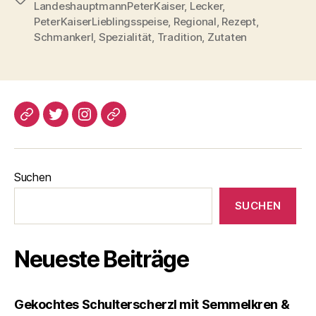
LandeshauptmannPeterKaiser
,
Lecker
,
PeterKaiserLieblingsspeise
,
Regional
,
Rezept
,
Schmankerl
,
Spezialität
,
Tradition
,
Zutaten
blogspot
Twitter
Instagram
Pinterest
Suchen
SUCHEN
Neueste Beiträge
Gekochtes Schulterscherzl mit Semmelkren &