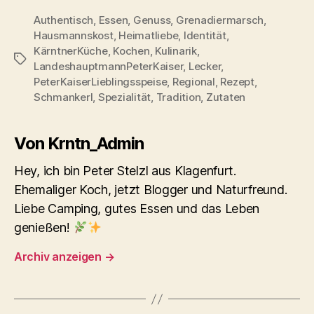
Authentisch
,
Essen
,
Genuss
,
Grenadiermarsch
,
Hausmannskost
,
Heimatliebe
,
Identität
,
KärntnerKüche
,
Kochen
,
Kulinarik
,
Schlagwörter
LandeshauptmannPeterKaiser
,
Lecker
,
PeterKaiserLieblingsspeise
,
Regional
,
Rezept
,
Schmankerl
,
Spezialität
,
Tradition
,
Zutaten
Von Krntn_Admin
Hey, ich bin Peter Stelzl aus Klagenfurt.
Ehemaliger Koch, jetzt Blogger und Naturfreund.
Liebe Camping, gutes Essen und das Leben
genießen!
Archiv anzeigen
→