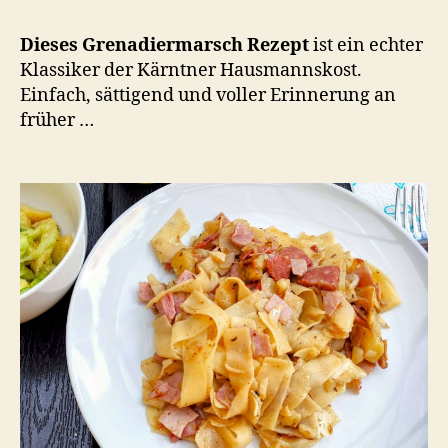
Kärntner
Hausmannskost
Dieses Grenadiermarsch Rezept
ist ein echter
pur
Klassiker der Kärntner Hausmannskost.
Einfach, sättigend und voller Erinnerung an
früher …