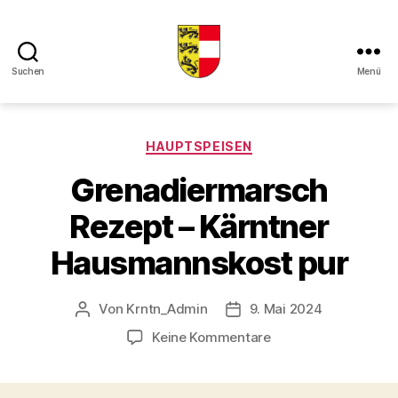
Suchen
Menü
Kaerntner
Kueche
online
Kategorien
HAUPTSPEISEN
Grenadiermarsch
Rezept – Kärntner
Hausmannskost pur
Von
Krntn_Admin
9. Mai 2024
Beitragsautor
Veröffentlichungsdatum
zu
Keine Kommentare
Grenadiermarsch
Rezept
–