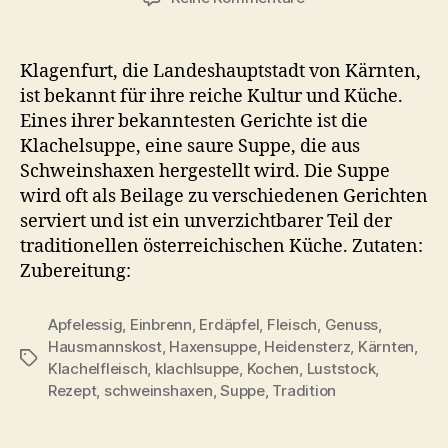
Klachlsuppe
Rezept
–
Klagenfurt, die Landeshauptstadt von Kärnten,
Kärntner
ist bekannt für ihre reiche Kultur und Küche.
Schweinshaxen-
Eines ihrer bekanntesten Gerichte ist die
Suppe
Klachelsuppe, eine saure Suppe, die aus
mit
Schweinshaxen hergestellt wird. Die Suppe
Luststock
wird oft als Beilage zu verschiedenen Gerichten
&
Einbrenn
serviert und ist ein unverzichtbarer Teil der
traditionellen österreichischen Küche. Zutaten:
Zubereitung:
Apfelessig
,
Einbrenn
,
Erdäpfel
,
Fleisch
,
Genuss
,
Hausmannskost
,
Haxensuppe
,
Heidensterz
,
Kärnten
,
Schlagwörter
Klachelfleisch
,
klachlsuppe
,
Kochen
,
Luststock
,
Rezept
,
schweinshaxen
,
Suppe
,
Tradition