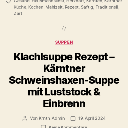
Gesund
,
Hausmannskost
,
Herzhaft
,
Kärnten
,
Kärntner
Schlagwörter
Küche
,
Kochen
,
Mahlzeit
,
Rezept
,
Saftig
,
Traditionell
,
Zart
Kategorien
SUPPEN
Klachlsuppe Rezept –
Kärntner
Schweinshaxen-Suppe
mit Luststock &
Einbrenn
Von
Krntn_Admin
19. April 2024
Beitragsautor
Veröffentlichungsdatum
zu
Keine Kommentare