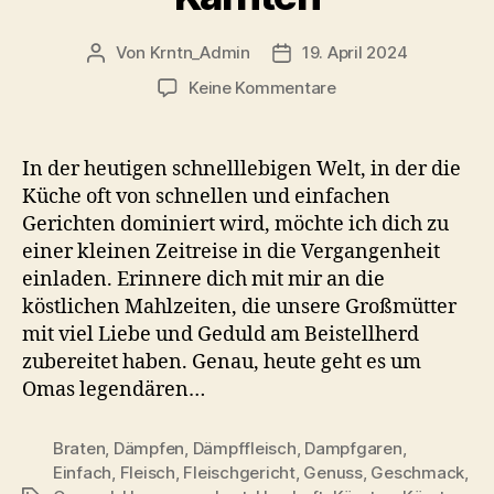
Von
Krntn_Admin
19. April 2024
Beitragsautor
Veröffentlichungsdatum
zu
Keine Kommentare
Dämpffleisch
wie
bei
In der heutigen schnelllebigen Welt, in der die
Oma
Küche oft von schnellen und einfachen
–
Gerichten dominiert wird, möchte ich dich zu
Zarter
einer kleinen Zeitreise in die Vergangenheit
Schweinsbraten
einladen. Erinnere dich mit mir an die
aus
köstlichen Mahlzeiten, die unsere Großmütter
Kärnten
mit viel Liebe und Geduld am Beistellherd
zubereitet haben. Genau, heute geht es um
Omas legendären…
Braten
,
Dämpfen
,
Dämpffleisch
,
Dampfgaren
,
Einfach
,
Fleisch
,
Fleischgericht
,
Genuss
,
Geschmack
,