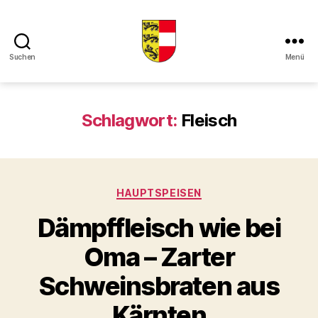
Suchen
Menü
Kaerntner
Kueche
online
Schlagwort:
Fleisch
Kategorien
HAUPTSPEISEN
Dämpffleisch wie bei
Oma – Zarter
Schweinsbraten aus
Kärnten