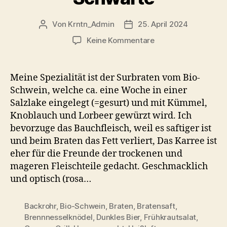
Von
Krntn_Admin
25. April 2024
Beitragsautor
Veröffentlichungsdatum
zu
Keine Kommentare
Surfleisch
gebraten
–
Meine Spezialität ist der Surbraten vom Bio-
Kärntner
Schwein, welche ca. eine Woche in einer
Surbraten
Salzlake eingelegt (=gesurt) und mit Kümmel,
vom
Knoblauch und Lorbeer gewürzt wird. Ich
Bio-
bevorzuge das Bauchfleisch, weil es saftiger ist
Schwein
und beim Braten das Fett verliert, Das Karree ist
mit
rescher
eher für die Freunde der trockenen und
Schwarte
mageren Fleischteile gedacht. Geschmacklich
und optisch (rosa…
Backrohr
,
Bio-Schwein
,
Braten
,
Bratensaft
,
Brennnesselknödel
,
Dunkles Bier
,
Frühkrautsalat
,