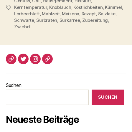
Genuss
,
Grill
,
Hausgemacht
,
Heißluft
,
Kerntemperatur
,
Knoblauch
,
Köstlichkeiten
,
Kümmel
,
Schlagwörter
Lorbeerblatt
,
Mahlzeit
,
Maizena
,
Rezept
,
Salzlake
,
Schwarte
,
Surbraten
,
Surkarree
,
Zubereitung
,
Zwiebel
blogspot
Twitter
Instagram
Pinterest
Suchen
SUCHEN
Neueste Beiträge