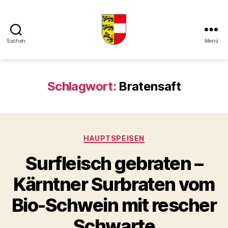
Suchen
Menü
Kaerntner
Kueche
online
Schlagwort:
Bratensaft
Kategorien
HAUPTSPEISEN
Surfleisch gebraten –
Kärntner Surbraten vom
Bio-Schwein mit rescher
Schwarte