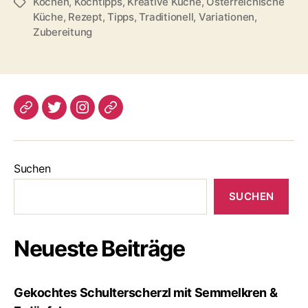
Kochen
,
Kochtipps
,
Kreative Küche
,
Österreichische
Schlagwörter
Küche
,
Rezept
,
Tipps
,
Traditionell
,
Variationen
,
Zubereitung
blogspot
Twitter
Instagram
Pinterest
Suchen
SUCHEN
Neueste Beiträge
Gekochtes Schulterscherzl mit Semmelkren &