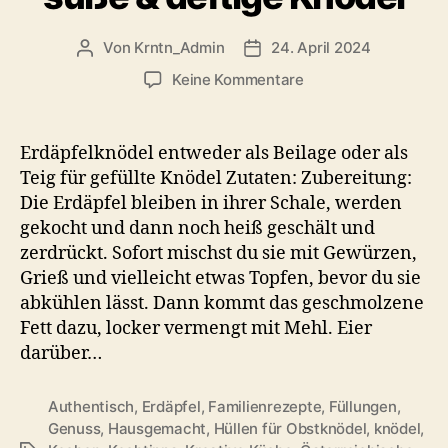
Von
Krntn_Admin
24. April 2024
Beitragsautor
Veröffentlichungsdatum
zu
Keine Kommentare
Kärntner
Erdäpfelknödel
Rezept
Erdäpfelknödel entweder als Beilage oder als
–
Teig für gefüllte Knödel Zutaten: Zubereitung:
Klassische
Die Erdäpfel bleiben in ihrer Schale, werden
Beilage
gekocht und dann noch heiß geschält und
oder
zerdrückt. Sofort mischst du sie mit Gewürzen,
Fülle
Grieß und vielleicht etwas Topfen, bevor du sie
für
süße
abkühlen lässt. Dann kommt das geschmolzene
&
Fett dazu, locker vermengt mit Mehl. Eier
deftige
darüber…
Knödel
Authentisch
,
Erdäpfel
,
Familienrezepte
,
Füllungen
,
Genuss
,
Hausgemacht
,
Hüllen für Obstknödel
,
knödel
,