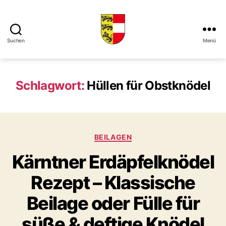
Suchen
Menü
Kaerntner
Kueche
online
Schlagwort:
Hüllen für Obstknödel
Kategorien
BEILAGEN
Kärntner Erdäpfelknödel
Rezept – Klassische
Beilage oder Fülle für
süße & deftige Knödel