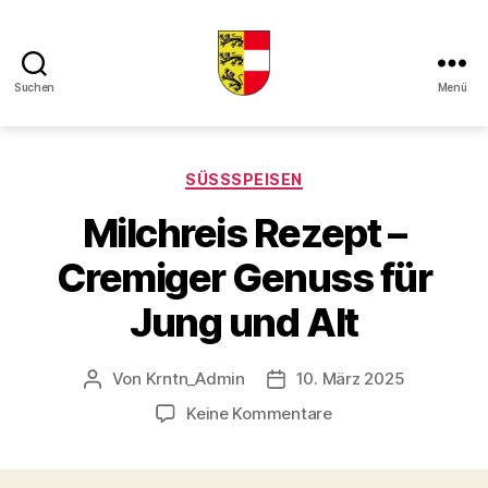
Suchen
Menü
Kaerntner
Kueche
online
Kategorien
SÜSSSPEISEN
Milchreis Rezept –
Cremiger Genuss für
Jung und Alt
Von
Krntn_Admin
10. März 2025
Beitragsautor
Veröffentlichungsdatum
zu
Keine Kommentare
Milchreis
Rezept
–