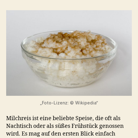
Cremiger
Genuss
für
Jung
und
Alt
„Foto-Lizenz: © Wikipedia“
Milchreis ist eine beliebte Speise, die oft als
Nachtisch oder als süßes Frühstück genossen
wird. Es mag auf den ersten Blick einfach