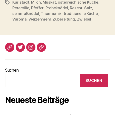
Karlstadt
,
Milch
,
Muskat
,
österreichische Küche
,
Schlagwörter
Petersilie
,
Pfeffer
,
Probeknödel
,
Rezept
,
Salz
,
semmelknödel
,
Thermomix
,
traditionelle Küche
,
Varoma
,
Weizenmehl
,
Zubereitung
,
Zwiebel
blogspot
Twitter
Instagram
Pinterest
Suchen
SUCHEN
Neueste Beiträge