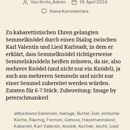
Von
Krntn_Admin
19. April 2024
Beitragsautor
Veröffentlichungsdatum
zu
Keine Kommentare
Semmelknödel
Rezept
–
Zu kabarettistischen Ehren gelangten
Klassische
Semmelknödel durch einen Dialog zwischen
Beilage
Karl Valentin und Liesl Karlstadt, in dem er
aus
erklärt, dass Semmelknödel richtigerweise
altbackenen
Semmelnknödeln heißen müssten, da sie, also
Semmeln
mehrere Knödel (und nicht nur ein Knödel), ja
auch aus mehreren Semmeln und nicht nur
einer Semmel zubereitet werden würden.
Zutaten für 6-7 Stück: Zubereitung: Image by
peterschmankerl
altbackene Semmeln
,
beilage
,
Butter
,
Eier
,
einfache
Küche
,
flaumig
,
Formen
,
Genuss
,
Hausmannskost
,
Kabarett
,
Karl Valentin
,
knödel
,
Kochen
,
leicht
,
Liesl