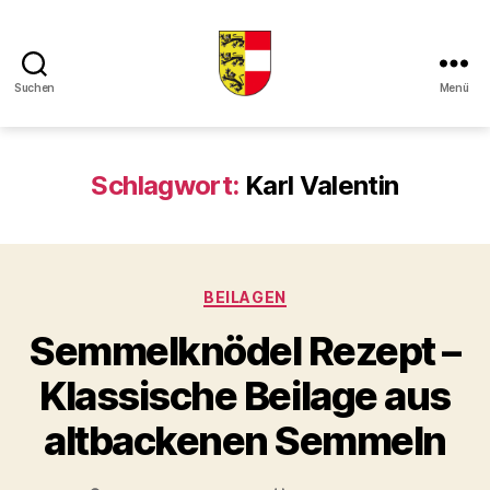
Suchen
Menü
Kaerntner
Kueche
online
Schlagwort:
Karl Valentin
Kategorien
BEILAGEN
Semmelknödel Rezept –
Klassische Beilage aus
altbackenen Semmeln