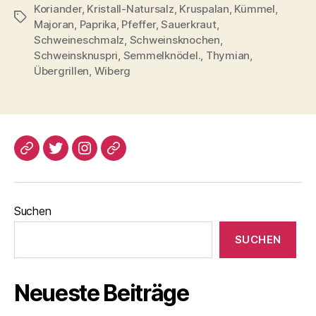
Koriander
,
Kristall-Natursalz
,
Kruspalan
,
Kümmel
,
Schlagwörter
Majoran
,
Paprika
,
Pfeffer
,
Sauerkraut
,
Schweineschmalz
,
Schweinsknochen
,
Schweinsknuspri
,
Semmelknödel.
,
Thymian
,
Übergrillen
,
Wiberg
blogspot
Twitter
Instagram
Pinterest
Suchen
SUCHEN
Neueste Beiträge