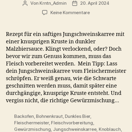
Von
Krntn_Admin
20. April 2024
Beitragsautor
Veröffentlichungsdatum
zu
Keine Kommentare
Jungschweinebrate
mit
Kruste
Rezept für ein saftiges Jungschweinskarree mit
–
einer knusprigen Kruste in dunkler
Knuspriges
Malzbiersauce. Klingt verlockend, oder? Doch
Sonntagsgericht
bevor wir zum Genuss kommen, muss das
aus
Fleisch vorbereitet werden. Mein Tipp: Lass
Kärnten
dein Jungschweinskarree vom Fleischermeister
schröpfen. Er weiß genau, wie die Schwarte
geschnitten werden muss, damit später eine
durchgängige, knusprige Kruste entsteht. Und
vergiss nicht, die richtige Gewürzmischung…
Backofen
,
Bohnenkraut
,
Dunkles Bier
,
Fleischermeister
,
Fleischvorbereitung
,
Gewürzmischung
,
Jungschweinskarree
,
Knoblauch
,