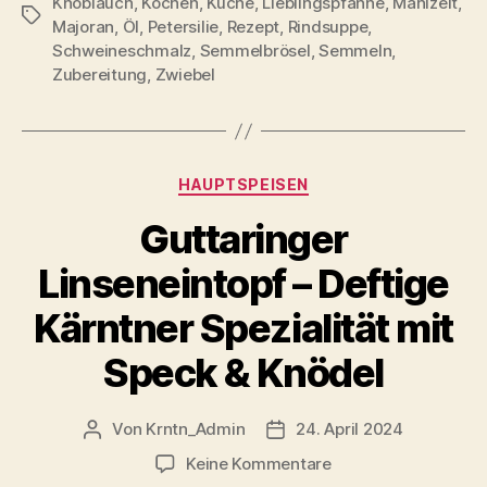
Knoblauch
,
Kochen
,
Küche
,
Lieblingspfanne
,
Mahlzeit
,
Schlagwörter
Majoran
,
Öl
,
Petersilie
,
Rezept
,
Rindsuppe
,
Schweineschmalz
,
Semmelbrösel
,
Semmeln
,
Zubereitung
,
Zwiebel
Kategorien
HAUPTSPEISEN
Guttaringer
Linseneintopf – Deftige
Kärntner Spezialität mit
Speck & Knödel
Von
Krntn_Admin
24. April 2024
Beitragsautor
Veröffentlichungsdatum
zu
Keine Kommentare
Guttaringer