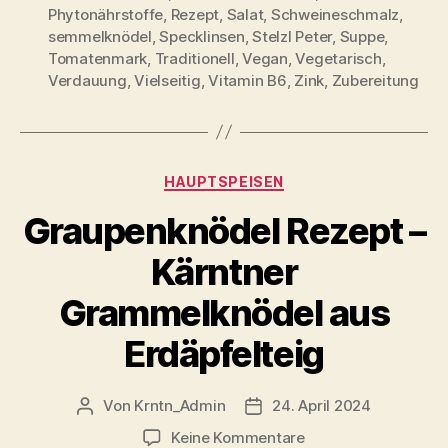
Phytonährstoffe
,
Rezept
,
Salat
,
Schweineschmalz
,
semmelknödel
,
Specklinsen
,
Stelzl Peter
,
Suppe
,
Tomatenmark
,
Traditionell
,
Vegan
,
Vegetarisch
,
Verdauung
,
Vielseitig
,
Vitamin B6
,
Zink
,
Zubereitung
Kategorien
HAUPTSPEISEN
Graupenknödel Rezept –
Kärntner
Grammelknödel aus
Erdäpfelteig
Von
Krntn_Admin
24. April 2024
Beitragsautor
Veröffentlichungsdatum
zu
Keine Kommentare