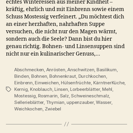
echtes Winteressen aus meiner Kindheit –
Kärntner
kräftig, ehrlich und mit Einbrenn sowie einem
Hülsenfrüchte-
Schuss Mostessig verfeinert. „Du möchtest dich
Suppe
an einer herzhaften, nahrhaften Suppe
mit
versuchen, die nicht nur den Magen wärmt,
Einbrenn
und
sondern auch die Seele? Dann bist du hier
Mostessig
genau richtig. Bohnen- und Linsensuppen sind
nicht nur ein kulinarischer Genuss,…
Abschmecken
,
Anrösten
,
Anschwitzen
,
Basilikum
,
Binden
,
Bohnen
,
Bohnenkraut
,
Durchkochen
,
Einbrenn
,
Einweichen
,
Hülsenfrüchte
,
KärntnerKüche
,
Kernig
,
Knoblauch
,
Linsen
,
Lorbeerblätter
,
Mehl
,
Schlagwörter
Mostessig
,
Rosmarin
,
Salz
,
Schweineschmalz
,
Sellerieblätter
,
Thymian
,
uppenzauber
,
Wasser
,
Weichkochen
,
Zwiebel