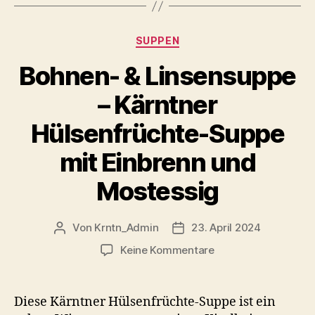
Kategorien
SUPPEN
Bohnen- & Linsensuppe
– Kärntner
Hülsenfrüchte-Suppe
mit Einbrenn und
Mostessig
Von
Krntn_Admin
23. April 2024
Beitragsautor
Veröffentlichungsdatum
zu
Keine Kommentare
Bohnen-
&
Linsensuppe
Diese Kärntner Hülsenfrüchte-Suppe ist ein
–