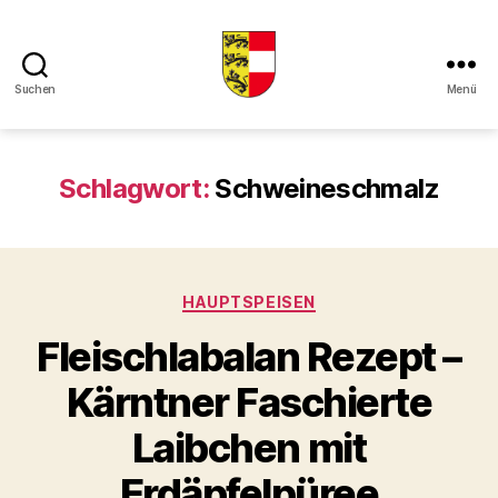
Suchen
Menü
Kaerntner
Kueche
online
Schlagwort:
Schweineschmalz
Kategorien
HAUPTSPEISEN
Fleischlabalan Rezept –
Kärntner Faschierte
Laibchen mit
Erdäpfelpüree