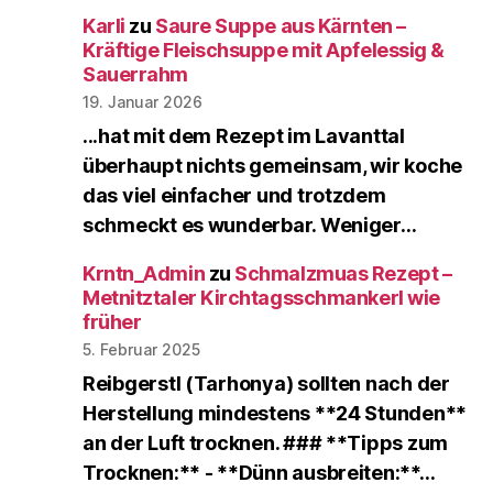
Karli
zu
Saure Suppe aus Kärnten –
Kräftige Fleischsuppe mit Apfelessig &
Sauerrahm
19. Januar 2026
...hat mit dem Rezept im Lavanttal
überhaupt nichts gemeinsam, wir koche
das viel einfacher und trotzdem
schmeckt es wunderbar. Weniger…
Krntn_Admin
zu
Schmalzmuas Rezept –
Metnitztaler Kirchtagsschmankerl wie
früher
5. Februar 2025
Reibgerstl (Tarhonya) sollten nach der
Herstellung mindestens **24 Stunden**
an der Luft trocknen. ### **Tipps zum
Trocknen:** - **Dünn ausbreiten:**…