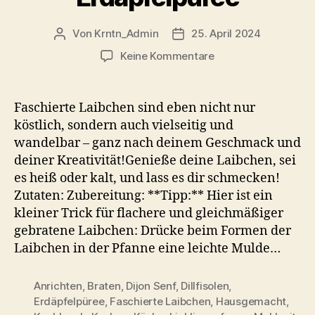
Von
Krntn_Admin
25. April 2024
Beitragsautor
Veröffentlichungsdatum
zu
Keine Kommentare
Fleischlabalan
Rezept
–
Faschierte Laibchen sind eben nicht nur
Kärntner
köstlich, sondern auch vielseitig und
Faschierte
wandelbar – ganz nach deinem Geschmack und
Laibchen
deiner Kreativität!Genieße deine Laibchen, sei
mit
es heiß oder kalt, und lass es dir schmecken!
Erdäpfelpüree
Zutaten: Zubereitung: **Tipp:** Hier ist ein
kleiner Trick für flachere und gleichmäßiger
gebratene Laibchen: Drücke beim Formen der
Laibchen in der Pfanne eine leichte Mulde…
Anrichten
,
Braten
,
Dijon Senf
,
Dillfisolen
,
Erdäpfelpüree
,
Faschierte Laibchen
,
Hausgemacht
,