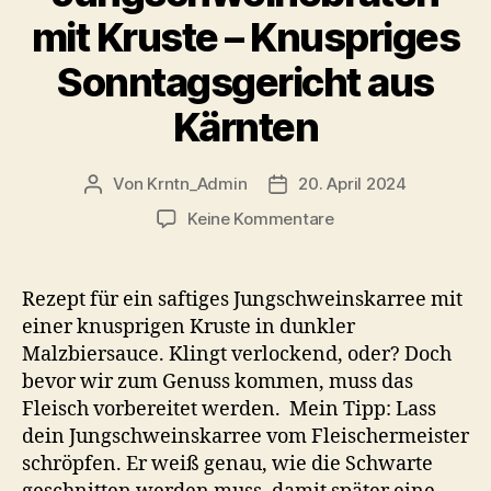
mit Kruste – Knuspriges
Sonntagsgericht aus
Kärnten
Von
Krntn_Admin
20. April 2024
Beitragsautor
Veröffentlichungsdatum
zu
Keine Kommentare
Jungschweinebrate
mit
Kruste
Rezept für ein saftiges Jungschweinskarree mit
–
einer knusprigen Kruste in dunkler
Knuspriges
Malzbiersauce. Klingt verlockend, oder? Doch
Sonntagsgericht
bevor wir zum Genuss kommen, muss das
aus
Fleisch vorbereitet werden. Mein Tipp: Lass
Kärnten
dein Jungschweinskarree vom Fleischermeister
schröpfen. Er weiß genau, wie die Schwarte