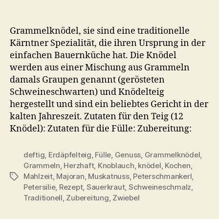
Graupenknödel
Rezept
–
Grammelknödel, sie sind eine traditionelle
Kärntner
Kärntner Spezialität, die ihren Ursprung in der
Grammelknödel
einfachen Bauernküche hat. Die Knödel
aus
werden aus einer Mischung aus Grammeln
Erdäpfelteig
damals Graupen genannt (gerösteten
Schweineschwarten) und Knödelteig
hergestellt und sind ein beliebtes Gericht in der
kalten Jahreszeit. Zutaten für den Teig (12
Knödel): Zutaten für die Fülle: Zubereitung:
deftig
,
Erdäpfelteig
,
Fülle
,
Genuss
,
Grammelknödel
,
Grammeln
,
Herzhaft
,
Knoblauch
,
knödel
,
Kochen
,
Mahlzeit
,
Majoran
,
Muskatnuss
,
Peterschmankerl
,
Schlagwörter
Petersilie
,
Rezept
,
Sauerkraut
,
Schweineschmalz
,
Traditionell
,
Zubereitung
,
Zwiebel