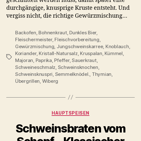
geschnitten werden muss, damit später eine
durchgängige, knusprige Kruste entsteht. Und
vergiss nicht, die richtige Gewürzmischung…
Backofen
,
Bohnenkraut
,
Dunkles Bier
,
Fleischermeister
,
Fleischvorbereitung
,
Gewürzmischung
,
Jungschweinskarree
,
Knoblauch
,
Koriander
,
Kristall-Natursalz
,
Kruspalan
,
Kümmel
,
Schlagwörter
Majoran
,
Paprika
,
Pfeffer
,
Sauerkraut
,
Schweineschmalz
,
Schweinsknochen
,
Schweinsknuspri
,
Semmelknödel.
,
Thymian
,
Übergrillen
,
Wiberg
Kategorien
HAUPTSPEISEN
Schweinsbraten vom