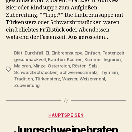
geschmackvoll. Zutaten: – ca. 250 ml dunkles
&
Bier oder Rindsuppe zum Aufgießen
Ei
Zubereitung: **Tipp:** Die Einbrennsuppe mit
Türkensterz oder Schwarzbrotstücken waren
ein beliebtes Frühstück oder Abendessen
während der Fastenzeit. Aus gerösteten…
Diät
,
Durchfall
,
Ei
,
Einbrennsuppe
,
Einfach
,
Fastenzeit
,
geschmackvoll
,
Kärnten
,
Kochen
,
Kümmel
,
legieren
,
Majoran
,
Minze
,
Österreich
,
Rösten
,
Salz
,
Schlagwörter
Schwarzbrotstücken
,
Schweineschmalz
,
Thymian
,
Tradition
,
Türkensterz
,
Wasser
,
Weizenmehl
,
Zubereitung
Kategorien
HAUPTSPEISEN
Jungschweinebraten