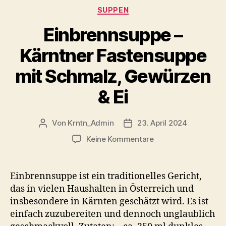
Kategorien
SUPPEN
Einbrennsuppe –
Kärntner Fastensuppe
mit Schmalz, Gewürzen
& Ei
Von
Krntn_Admin
23. April 2024
Beitragsautor
Veröffentlichungsdatum
zu
Keine Kommentare
Einbrennsuppe
–
Kärntner
Einbrennsuppe ist ein traditionelles Gericht,
Fastensuppe
das in vielen Haushalten in Österreich und
mit
insbesondere in Kärnten geschätzt wird. Es ist
Schmalz,
einfach zuzubereiten und dennoch unglaublich
Gewürzen