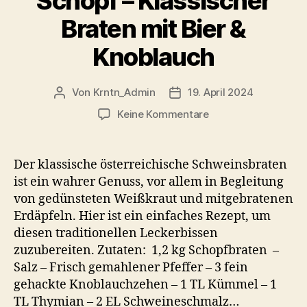
Schopf – Klassischer
Braten mit Bier &
Knoblauch
Von
Krntn_Admin
19. April 2024
Beitragsautor
Veröffentlichungsdatum
zu
Keine Kommentare
Schweinsbraten
vom
Schopf
Der klassische österreichische Schweinsbraten
–
ist ein wahrer Genuss, vor allem in Begleitung
Klassischer
von gedünsteten Weißkraut und mitgebratenen
Braten
Erdäpfeln. Hier ist ein einfaches Rezept, um
mit
diesen traditionellen Leckerbissen
Bier
zuzubereiten. Zutaten: 1,2 kg Schopfbraten –
&
Knoblauch
Salz – Frisch gemahlener Pfeffer – 3 fein
gehackte Knoblauchzehen – 1 TL Kümmel – 1
TL Thymian – 2 EL Schweineschmalz…