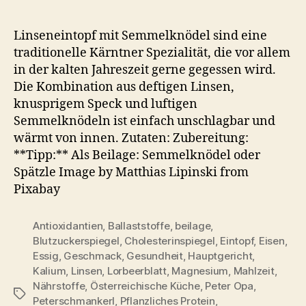
Linseneintopf
–
Linseneintopf mit Semmelknödel sind eine
Deftige
traditionelle Kärntner Spezialität, die vor allem
Kärntner
in der kalten Jahreszeit gerne gegessen wird.
Spezialität
Die Kombination aus deftigen Linsen,
mit
knusprigem Speck und luftigen
Speck
Semmelknödeln ist einfach unschlagbar und
&
Knödel
wärmt von innen. Zutaten: Zubereitung:
**Tipp:** Als Beilage: Semmelknödel oder
Spätzle Image by Matthias Lipinski from
Pixabay
Antioxidantien
,
Ballaststoffe
,
beilage
,
Blutzuckerspiegel
,
Cholesterinspiegel
,
Eintopf
,
Eisen
,
Essig
,
Geschmack
,
Gesundheit
,
Hauptgericht
,
Kalium
,
Linsen
,
Lorbeerblatt
,
Magnesium
,
Mahlzeit
,
Nährstoffe
,
Österreichische Küche
,
Peter Opa
,
Schlagwörter
Peterschmankerl
,
Pflanzliches Protein
,