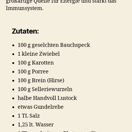
großartige Quelle für Energie und stärkt das
Immunsystem.
Zutaten:
100 g geselchten Bauchspeck
1 kleine Zwiebel
100 g Karotten
100 g Porree
100 g Brein (Hirse)
100 g Selleriewurzeln
halbe Handvoll Lustock
etwas Gundelrebe
1 TL Salz
1,25 lt. Wasser