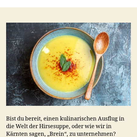
aus
Kärnten
–
Hausgemachte
Hirsesuppe
mit
Speck
und
Gemüse
Bist du bereit, einen kulinarischen Ausflug in
die Welt der Hirsesuppe, oder wie wir in
Kärnten sagen, „Brein“, zu unternehmen?