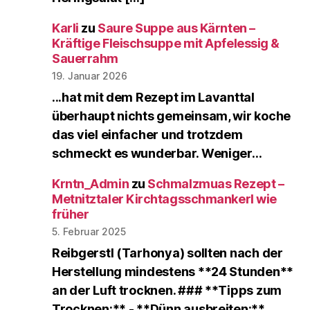
Karli
zu
Saure Suppe aus Kärnten –
Kräftige Fleischsuppe mit Apfelessig &
Sauerrahm
19. Januar 2026
...hat mit dem Rezept im Lavanttal
überhaupt nichts gemeinsam, wir koche
das viel einfacher und trotzdem
schmeckt es wunderbar. Weniger…
Krntn_Admin
zu
Schmalzmuas Rezept –
Metnitztaler Kirchtagsschmankerl wie
früher
5. Februar 2025
Reibgerstl (Tarhonya) sollten nach der
Herstellung mindestens **24 Stunden**
an der Luft trocknen. ### **Tipps zum
Trocknen:** - **Dünn ausbreiten:**…