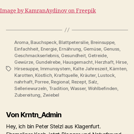
Image by KamranAydinov on Freepik
Aroma
,
Bauchspeck
,
Blattpetersilie
,
Breinsuppe
,
Einfachheit
,
Energie
,
Ernährung
,
Gemüse
,
Genuss
,
Geschmackserlebnis
,
Gesundheit
,
Getreide
,
Gewürze
,
Gundelrebe
,
Hausgemacht
,
Herzhaft
,
Hirse
,
Hirsesuppe
,
Immunsystem
,
Kalte Jahreszeit
,
Kärnten
,
Schlagwörter
Karotten
,
Köstlich
,
Kraftquelle
,
Kräuter
,
Lustock
,
nahrhaft
,
Porree
,
Regional
,
Rezept
,
Salz
,
Selleriewurzeln
,
Tradition
,
Wasser
,
Wohlbefinden
,
Zubereitung
,
Zwiebel
Von Krntn_Admin
Hey, ich bin Peter Stelzl aus Klagenfurt.