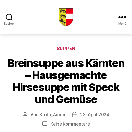
Suchen
Menü
Kaerntner
Kueche
online
Kategorien
SUPPEN
Breinsuppe aus Kärnten
– Hausgemachte
Hirsesuppe mit Speck
und Gemüse
Von
Krntn_Admin
23. April 2024
Beitragsautor
Veröffentlichungsdatum
zu
Keine Kommentare
Breinsuppe