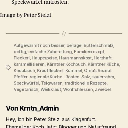
Speckwürfel mitrösten.
Image by Peter Stelzl
Aufgewärmt noch besser
,
beilage
,
Butterschmalz
,
deftig
,
einfache Zubereitung
,
Familienrezept
,
Fleckerl
,
Hauptspeise
,
Hausmannskost
,
Herzhaft
,
karamellisieren
,
Kärntner Kochbuch
,
Kärntner Küche
,
Schlagwörter
Knoblauch
,
Krautfleckerl
,
Kümmel
,
Oma’s Rezept
,
Pfeffer
,
regionale Küche.
,
Rösten
,
Salz
,
sauerrahm
,
Speckwürfel
,
Teigwaren
,
traditionelle Rezepte
,
Vegetarisch
,
Weißkraut
,
Wohlfühlessen
,
Zwiebel
Von Krntn_Admin
Hey, ich bin Peter Stelzl aus Klagenfurt.
Ehemaliger Koch, jetzt Blogger und Naturfreund.