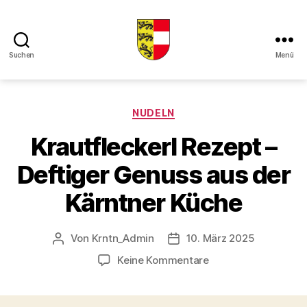
Suchen
Menü
Kaerntner
Kueche
online
Kategorien
NUDELN
Krautfleckerl Rezept –
Deftiger Genuss aus der
Kärntner Küche
Von
Krntn_Admin
10. März 2025
Beitragsautor
Veröffentlichungsdatum
zu
Keine Kommentare
Krautfleckerl
Rezept
–