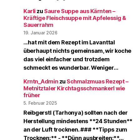
Karli
zu
Saure Suppe aus Kärnten –
Kräftige Fleischsuppe mit Apfelessig &
Sauerrahm
19. Januar 2026
...hat mit dem Rezept im Lavanttal
überhaupt nichts gemeinsam, wir koche
das viel einfacher und trotzdem
schmeckt es wunderbar. Weniger…
Krntn_Admin
zu
Schmalzmuas Rezept –
Metnitztaler Kirchtagsschmankerl wie
früher
5. Februar 2025
Reibgerstl (Tarhonya) sollten nach der
Herstellung mindestens **24 Stunden**
an der Luft trocknen. ### **Tipps zum
Trocknen:** - **Dünn ausbreiten:**…